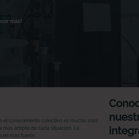
ocer más?
Conoc
nuestr
e el conocimiento colectivo es mucho más
integr
 más amplia de cada situación. La
acen más fuerte.