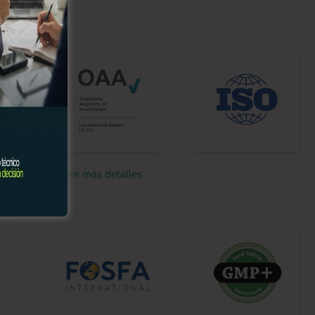
s
+ Ver más detalles
.