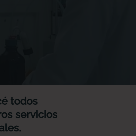
é todos
os servicios
ales.