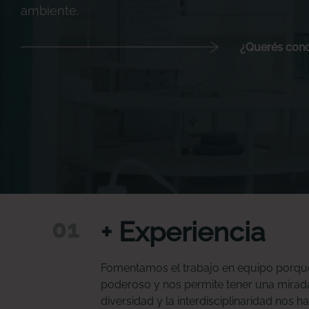
ambiente.
¿Querés con
+ Experiencia
Fomentamos el trabajo en equipo porqu
poderoso y nos permite tener una mirada
diversidad y la interdisciplinaridad nos h