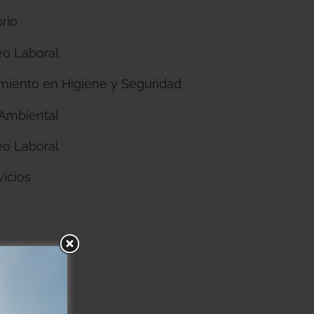
rio
eo Laboral
miento en Higiene y Seguridad
 Ambiental
eo Laboral
icios