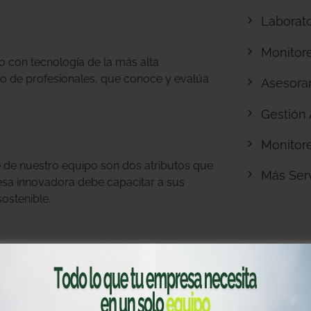
Laborato
Monitor
 con tecnología de la más alta
rio de profesionales, que conoce y evalúa
Asesora
Gestión
Monitor
e de nuestro equipo son dos atributos que
Más Serv
sa innovadora debe capacitar a sus
ostenible.