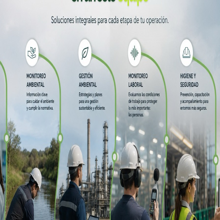
Potenciando a l
La capacitación y e
equipo son dos atri
la tecnología y el tr
nuestros servicios 
los clientes que eli