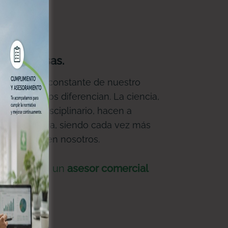
as empresas.
l desarrollo constante de nuestro
butos que nos diferencian. La ciencia,
abajo interdisciplinario, hacen a
de excelencia, siendo cada vez más
gen confíar en nosotros.
Hablá con un
asesor comercial