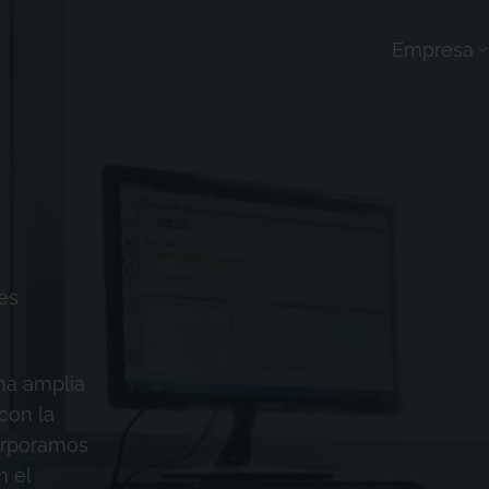
Empresa
es
na amplia
con la
corporamos
n el