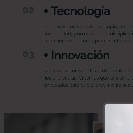
+ Tecnología
Contamos con laboratorio propio, dotado
complejidad, y un equipo interdisciplina
las mejores soluciones para la industria.
+ Innovación
La capacitación y el desarrollo constant
nos diferencian. Creemos que una empre
empleados para que el crecimiento sea s