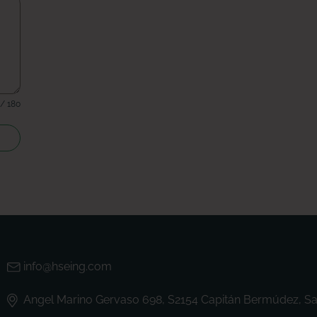
 / 180
info@hseing.com
Angel Marino Gervaso 698, S2154 Capitán Bermúdez, Sa